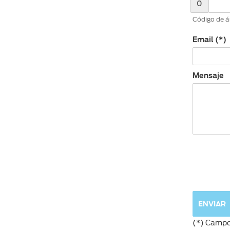
0
Código de ár
Email (*)
Mensaje
(*) Campo