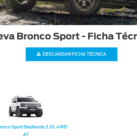
va Bronco Sport - Ficha Téc
DESCARGAR FICHA TÉCNICA
ronco Sport Badlands 2.0L 4WD
AT