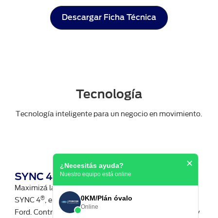
Descargar Ficha Técnica
Tecnología
Tecnología inteligente para un negocio en movimiento.
✕
¿Necesitás ayuda?
SYNC 4® con pantalla de 12”
Nuestro equipo está online
Maximizá la eficiencia y la seguridad de tu flota con
0KM/Plán óvalo
®
SYNC 4
, el sistema multimedia más avanzado de
Online
Ford. Controlá múltiples funciones simultáneamente y