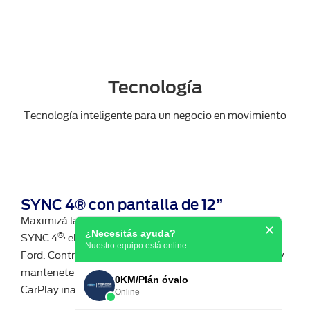
Tecnología
Tecnología inteligente para un negocio en movimiento
SYNC 4® con pantalla de 12”
Maximizá la eficiencia y la seguridad de tu flota con
✕
¿Necesitás ayuda?
®,
SYNC 4
el sistema multimedia más avanzado de
Nuestro equipo está online
Ford. Controlá múltiples funciones simultáneamente y
™
mantenete conectado con Android Auto
y Apple
0KM/Plán óvalo
CarPlay inalámbrico.
Online