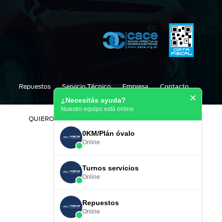
Repuestos
Servicio Técnico
Empresa
Contacto
✕
¿Necesitás ayuda?
Nuestro equipo está online
QUIERO REGISTRARME
TRABAJA CON NOSOTROS
0KM/Plán óvalo
Online
Turnos servicios
Online
Repuestos
Online